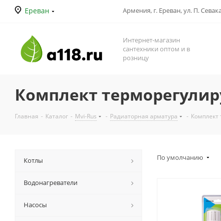
Ереван
Армения, г. Ереван, ул. П. Севак
Интернет-магазин
сантехники оптом и в
розницу
Комплект терморегулиру
Главная
-
Каталог
-
Mvi-Rus
-
Радиаторная арматура
-
Комплект 
По умолчанию
Котлы
Водонагреватели
Насосы