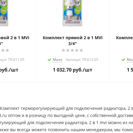
в 1 MVI
Комплект прямой 2 в 1 MVI
Комплект у
4"
3/4"
кул: TR.611.05
Мало
Артикул: TR.613.05
Ма
руб.
/шт
1 032.70
руб.
/шт
1 
 Комплект терморегулирующий для подключения радиатора, 2 в
.ru оптом и в розницу по выгодной цене, c собственной достав
гулирующий для подключения радиатора, 2 в 1 mvi можно из на
Также вы всегда можете позвонить нашим менеджерам, мы помо