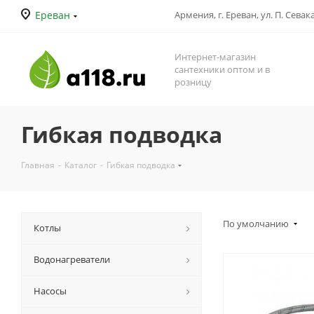
Ереван
Армения, г. Ереван, ул. П. Севак
Интернет-магазин
сантехники оптом и в
розницу
Гибкая подводка
Главная
-
Каталог
-
Гибкая подводка
По умолчанию
Котлы
Водонагреватели
Насосы