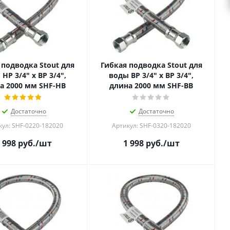
 подводка Stout для
Гибкая подводка Stout для
НР 3/4" х ВР 3/4",
воды ВР 3/4" х ВР 3/4",
а 2000 мм SHF-НB
длина 2000 мм SHF-ВB
Достаточно
Достаточно
кул: SHF-0220-182020
Артикул: SHF-0320-182020
 998
руб.
/шт
1 998
руб.
/шт