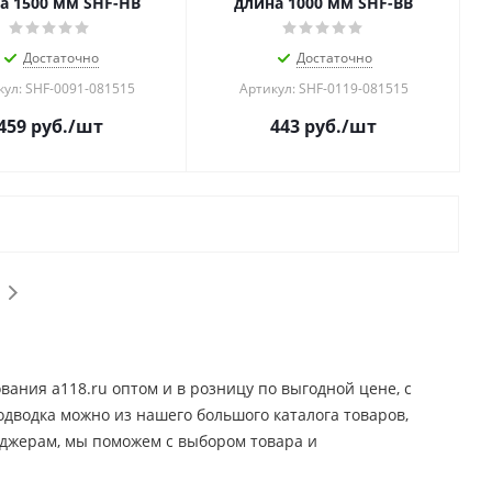
а 1500 мм SHF-НB
длина 1000 мм SHF-BB
Достаточно
Достаточно
кул: SHF-0091-081515
Артикул: SHF-0119-081515
459
руб.
/шт
443
руб.
/шт
ания a118.ru оптом и в розницу по выгодной цене, c
одводка можно из нашего большого каталога товаров,
еджерам, мы поможем с выбором товара и