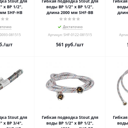
ка Stout для
Гибкая подводка Stout для
Гибкая
 х ВР 1/2",
воды ВР 1/2" х ВР 1/2",
воды 
 мм SHF-НB
длина 2000 мм SHF-BB
длин
аточно
Достаточно
-0093-081515
Артикул: SHF-0122-081515
Арти
б.
/шт
561
руб.
/шт
ка Stout для
Гибкая подводка Stout для
Гибкая
 х ВР 3/4",
воды ВР 1/2" х ВР 1/2",
воды 