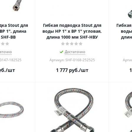
ка Stout для
Гибкая подводка Stout для
Гибкая
ВР 1", длина
воды НР 1" х ВР 1" угловая,
воды 
 SHF-ВB
длина 1000 мм SHF-НВУ
длин
аточно
Достаточно
-0147-182525
Артикул: SHF-0168-252525
Арти
б.
/шт
1 777
руб.
/шт
1