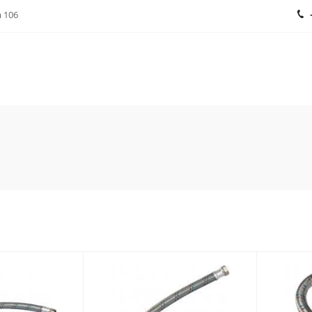
а 106