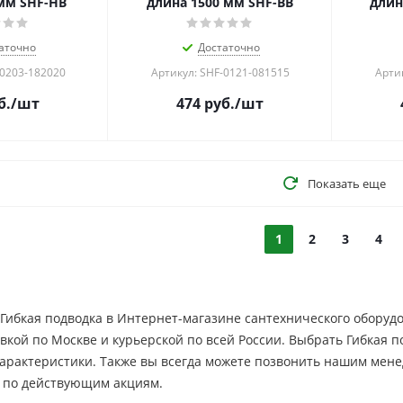
мм SHF-НB
длина 1500 мм SHF-BB
длин
аточно
Достаточно
-0203-182020
Артикул: SHF-0121-081515
Арти
б.
/шт
474
руб.
/шт
Показать еще
1
2
3
4
Гибкая подводка в Интернет-магазине сантехнического оборудов
вкой по Москве и курьерской по всей России. Выбрать Гибкая п
характеристики. Также вы всегда можете позвонить нашим мен
 по действующим акциям.