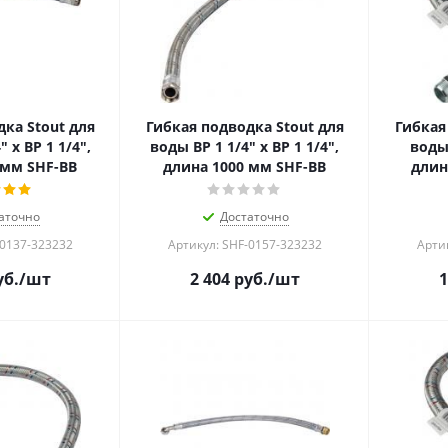
ка Stout для
Гибкая подводка Stout для
Гибкая
 х ВР 1 1/4",
воды ВР 1 1/4" х ВР 1 1/4",
воды 
 мм SHF-ВB
длина 1000 мм SHF-ВB
длин
аточно
Достаточно
-0137-323232
Артикул: SHF-0157-323232
Арти
б.
/шт
2 404
руб.
/шт
1