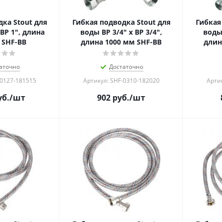
ка Stout для
Гибкая подводка Stout для
Гибкая
ВР 1", длина
воды ВР 3/4" х ВР 3/4",
воды 
 SHF-ВB
длина 1000 мм SHF-ВB
длин
аточно
Достаточно
-0127-181515
Артикул: SHF-0310-182020
Арти
б.
/шт
902
руб.
/шт