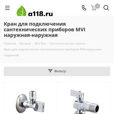
0
Кран для подключения
сантехнических приборов MVI
наружная-наружная
Главная
-
Каталог
-
Mvi-Rus
-
Сантехнические краны
-
Кран для подключения сантехнических приборов MVI наружная-
наружная
Фильтр